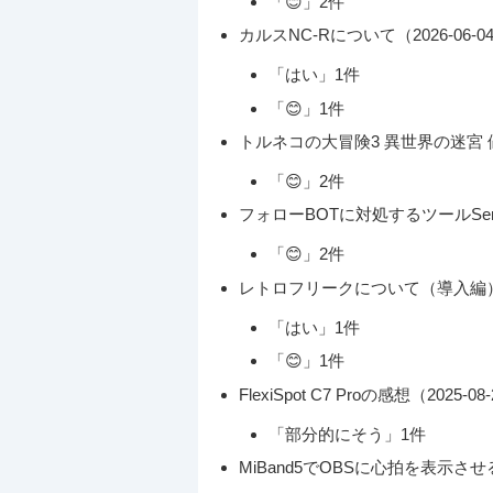
「😊」2件
カルスNC-Rについて（2026-06-04 
「はい」1件
「😊」1件
トルネコの大冒険3 異世界の迷宮 値段識別
「😊」2件
フォローBOTに対処するツールSery_Bot
「😊」2件
レトロフリークについて（導入編）（2026
「はい」1件
「😊」1件
FlexiSpot C7 Proの感想（2025-08
「部分的にそう」1件
MiBand5でOBSに心拍を表示させる（20