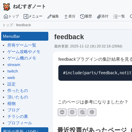
ねむすぎノート
トップ
メニュー
編集
差分
履歴
添付
一覧
トップ
/
feedback
feedback
MenuBar
所有ゲーム一覧
最終更新: 2025-11-12 (水) 20:32:16
(269d)
ゲーム攻略やメモ
ゲーム機のメモ
feedbackプラグインの集計結果を
stream
twitch
#include(parts/feedback,notit
web
設定
作ったもの
頂いたもの
このページは参考になりましたか？
植物
ブログ
😊
😐
🤔
😢
チラシの裏
プロフィール
最近投票があったページ（
最近の更新（10件）