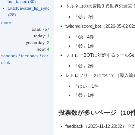
bot_taisen
(30)
トルネコの大冒険3 異世界の迷宮 値段識別
twitch/avater_lip_sync
(28)
「😊」2件
more
twitch/discord_bot（2026-05-02 
total:
757
today:
1
「🤔」4件
yesterday:
2
「😊」1件
now:
4
フォローBOTに対処するツールSery_Bot
sandbox
/
feedback
/
car
dlink
「😊」2件
レトロフリークについて（導入編）（2026
「はい」1件
「😊」1件
投票数が多いページ（10
feedback（2025-11-12 20:32） 合