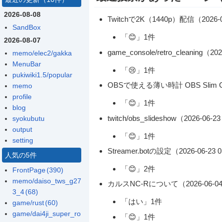
2026-08-08
Twitchで2K（1440p）配信（2026-0
SandBox
「😊」1件
2026-08-07
game_console/retro_cleaning（2
memo/elec2/gakka
MenuBar
「😢」1件
pukiwiki1.5/popular
OBSで使える薄い時計 OBS Slim Cloc
memo
profile
「😊」1件
blog
twitch/obs_slideshow（2026-06-
syokubutu
output
「😊」1件
setting
Streamer.botの設定（2026-06-23 
人気の5件
「😊」2件
FrontPage
(390)
memo/daiso_tws_g27
カルスNC-Rについて（2026-06-04 
3_4
(68)
「はい」1件
game/rust
(60)
game/dai4ji_super_ro
「😊」1件