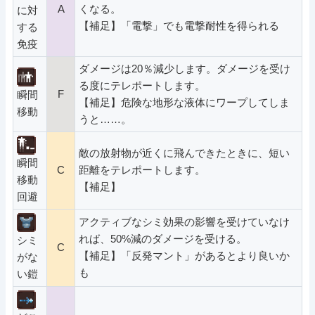
A
くなる。
に対
【補足】「電撃」でも電撃耐性を得られる
する
免疫
ダメージは20％減少します。ダメージを受け
る度にテレポートします。
F
瞬間
【補足】危険な地形な液体にワープしてしま
移動
うと……。
敵の放射物が近くに飛んできたときに、短い
瞬間
C
距離をテレポートします。
移動
【補足】
回避
アクティブなシミ効果の影響を受けていなけ
れば、50%減のダメージを受ける。
シミ
C
【補足】「反発マント」があるとより良いか
がな
も
い鎧