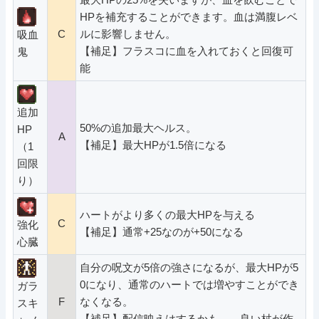
HPを補充することができます。血は満腹レベ
C
ルに影響しません。
吸血
【補足】フラスコに血を入れておくと回復可
鬼
能
追加
50%の追加最大ヘルス。
HP
A
【補足】最大HPが1.5倍になる
（1
回限
り）
ハートがより多くの最大HPを与える
C
強化
【補足】通常+25なのが+50になる
心臓
自分の呪文が5倍の強さになるが、最大HPが5
0になり、通常のハートでは増やすことができ
ガラ
F
なくなる。
スキ
【補足】配信映えはするかも……良い杖が作