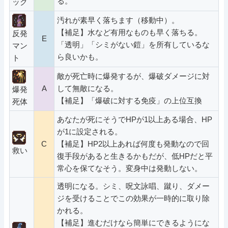
る。
ック
汚れが素早く落ちます（移動中）。
【補足】水など有用なものも早く落ちる。
反発
E
「透明」「シミがない鎧」を所有しているな
マン
ら良いかも。
ト
敵が死亡時に爆発するが、爆破ダメージに対
A
して無敵になる。
爆発
【補足】「爆破に対する免疫」の上位互換
死体
あなたが死にそうでHPが1以上ある場合、HP
が1に設定される。
C
【補足】HP2以上あれば何度も発動なので回
救い
復手段があると生きるかもだが、低HPだと平
常心を保てなそう。変身中は発動しない。
透明になる。シミ、呪文詠唱、蹴り、ダメー
ジを受けることでこの効果が一時的に取り除
かれる。
【補足】進むだけなら簡単にできるようにな