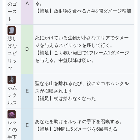
A
る。
のゴ
【補足】放射物を食べると4秒間ダメージ増加
ース
ト
死にかけている生物が小さなエリアでダメー
悲し
ジを与えるスピリッツを残して行く。
げな
D
【補足】ごく狭い範囲で1フレーム1ダメージ
スピ
を与える。中盤以降は弱い。
リッ
ツ
聖なる山を離れるたび、役に立つホムンクル
ホム
E
スが召喚されます。
ンク
【補足】杖は拾わなくなった
ルス
あなたを助けるルッキの手下を召喚する。
ルッ
E
【補足】1秒間に5ダメージを6回与える
キの
手下