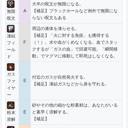
大半の呪文が無限になる。
A
【補足】ブラックホールなど例外で無限にな
無限
らない呪文もある
呪文
周辺の液体を凍らせる。
【補足】「火に対する免疫」も獲得する
凍結
F
（！）。水や血がくめなくなる。血でスタッ
フィ
クするが「ガスの血」で回避可能。「瞬間移
ール
動」でマグマに移動して即死はしなくなる。
ド
ガス
付近のガスが自然発火する。
E
ファ
【補足】凍結ガスなどから身を守れる。
イヤ
ー
砂やその他の細かな粉素材は、あなたがいる
E
と素早く溶解する。
粉末
【補足】
溶解