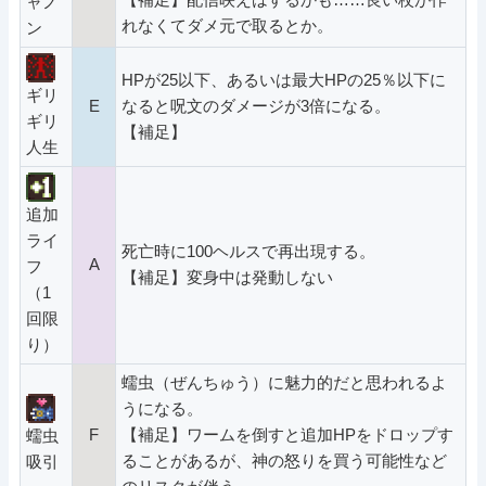
ャノ
れなくてダメ元で取るとか。
ン
HPが25以下、あるいは最大HPの25％以下に
ギリ
E
なると呪文のダメージが3倍になる。
ギリ
【補足】
人生
追加
ライ
死亡時に100ヘルスで再出現する。
A
フ
【補足】変身中は発動しない
（1
回限
り）
蠕虫（ぜんちゅう）に魅力的だと思われるよ
うになる。
F
【補足】ワームを倒すと追加HPをドロップす
蠕虫
ることがあるが、神の怒りを買う可能性など
吸引