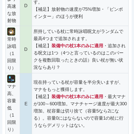
す。
D
高速
【補足】放射物の速度が75%増加・「ピンポ
な放
インター」のほうが便利
射物
所持している杖に常時詠唱呪文がランダムで
最高4つまで追加されます。
常時
【補足】
装備中の杖1本のみに適用
・追加され
詠唱
D
る呪文は1つ（4つと言っているのはこのパー
（1
クを複数回取ったときの話）良い杖が無い状
回限
況ならあり？
り）
現在持っている杖が容量を半分失いますが、
マナ
マナをもっと獲得します。
高、
【補足】
装備中の杖1本のみに適用
・最大マナ
容量
E
が100～600増加。マナチャージ速度が最大300
低
増加。杖容量は切り捨て（容量5なら2にな
（1
る）。容量0にはならないので容量1の杖に行
回限
うならデメリットはない。
り）