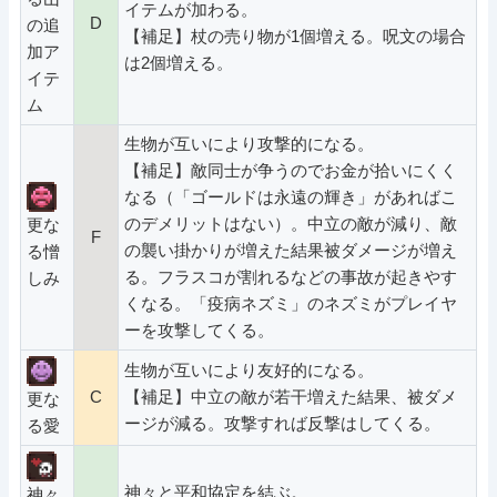
イテムが加わる。
D
の追
【補足】杖の売り物が1個増える。呪文の場合
加ア
は2個増える。
イテ
ム
生物が互いにより攻撃的になる。
【補足】敵同士が争うのでお金が拾いにくく
なる（「ゴールドは永遠の輝き」があればこ
のデメリットはない）。中立の敵が減り、敵
更な
F
の襲い掛かりが増えた結果被ダメージが増え
る憎
る。フラスコが割れるなどの事故が起きやす
しみ
くなる。「疫病ネズミ」のネズミがプレイヤ
ーを攻撃してくる。
生物が互いにより友好的になる。
C
【補足】中立の敵が若干増えた結果、被ダメ
更な
ージが減る。攻撃すれば反撃はしてくる。
る愛
神々と平和協定を結ぶ。
神々