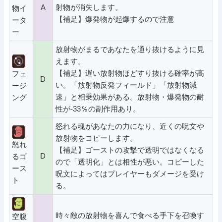
A
射物が消失します。
物イ
【補足】爆発物が起爆するので注意
ータ
ー
放射物がまるであなたを通り抜けるように見
えます。
【補足】遅い放射物ほどすり抜ける確率が高
フェ
D
い。「放射物反発フィールド」「放射物減
ージ
速」と相乗効果がある。放射物・爆発物の耐
ング
性が-33％の副作用あり。
怒れる魂があなたの力になり、近くの呪文や
放射物をコピーします。
怒れ
【補足】ゴーストの攻撃で透明ではなくなる
D
るゴ
ので「透明化」とは相性が悪い。コピーした
ース
呪文によってはプレイヤーもダメージを受け
ト
る。
時々敵の放射物を喜んで食べる手下を召喚す
空腹