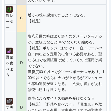
のリスクが伴う。
近くの敵を感知できるようになる。
敵レ
C
【補足】
ーダ
ー
腹八分目の時はより多くのダメージを与える
が、空腹になるとHPがなくなり始める。
【補足】ポリッジ（おかゆ）・血・ワームの
血・肉などを定期的に食べる必要がある。聖
野菜
なる山でも満腹度は減っていくので運用は楽
D
を食
ではない。
べよ
満腹度60％以上でダメージボーナスがあり、1
う
00％以上でさらに火力が上がるがプレイヤー
の移動速度が遅くなる。「丈夫な胃」があれ
ば使い勝手は良くなる。
食事によるマイナス効果を受けなくなる
【補足】「野菜を食べよう」「吸血鬼」を取
D
丈夫
っているなら有用。食中毒のリスクや満腹度