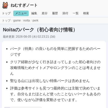
ねむすぎノート
トップ
メニュー
編集
差分
履歴
添付
一覧
検索
トップ
/
game
/
noita
/
perk
Noitaのパーク（初心者向け情報）
最終更新: 2026-08-05 (水) 02:23:21
(3d)
パーク（特典）の良いものを簡単に把握するためのペー
ジです
クリア経験が少なく行き詰まってしまった初心者向けの
攻略情報ためナイトメアやロングランのことは考えませ
ん
聖なる山には出現しない特殊パークは含めません
評価は参考サイトも見つつ最終的には主観で決めていま
す。自分もまだほとんど使ったことないパークもあるの
で、使いながら評価を変動させています。