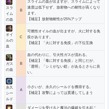
スライムの血が出ますが、スライムによって
速度は低下せず、放射物への耐性が高くなり
スラ
B
ます。
イム
【補足】放射物耐性が25%アップ
の血
可燃性オイルの血が出ますが、火に対する免
オイ
C
疫があります。
ルの
【補足】「火に対する免疫」の下位互換
血
血の代わりに、引火性ガスが流れる。
【補足】「毒に対する免疫」と同じだが、
B
ガス
「透明」「シミがない鎧」があるとさらに良
の血
い。
小さいが、永久のシールドを獲得する。
永久
A
【補足】攻撃によっては貫通してしまう
シー
ルド
ダメージを受けると魔法の爆破を引き起こ