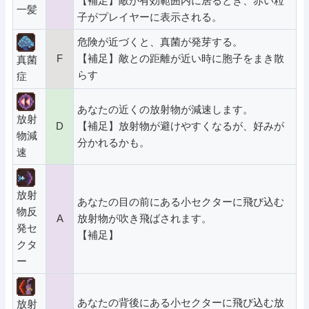
【補足】敵が有効範囲内に居るとき、赤い粒
一髪
子がプレイヤーに表示される。
危険が近づくと、真菌が発芽する。
F
【補足】敵との距離が近い時に胞子をまき散
真菌
らす
症
あなたの近くの放射物が減速します。
放射
D
【補足】放射物が避けやすくなるが、好みが
物減
分かれるかも。
速
放射
あなたの目の前にある小セクターに飛び込む
物反
A
放射物が吹き飛ばされます。
発セ
【補足】
クタ
ー
あなたの背後にある小セクターに飛び込む放
放射