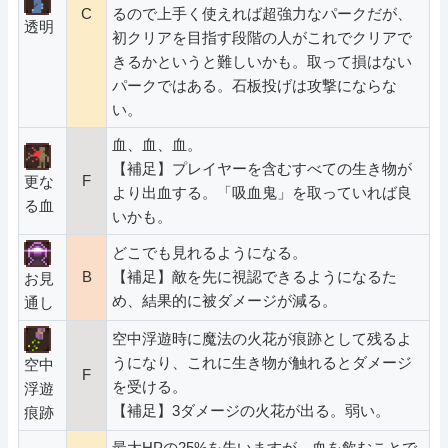
C
るので上手く使えれば超強力なパークだが、
透明
初クリアを目指す段階の人がこれでクリアで
きるかというと難しいかも。取って損はない
パークではある。石板投げは攻撃にならな
い。
血、血、血。
【補足】プレイヤーを含むすべての生き物が
F
更な
より出血する。「吸血鬼」を取っていれば良
る血
いかも。
どこでも見れるようになる。
B
【補足】敵を先に視認できるようになるた
お見
め、結果的に被ダメージが減る。
通し
空中浮遊時に魔法の火花が痕跡として残るよ
うになり、これに生き物が触れるとダメージ
空中
F
を受ける。
浮遊
【補足】3ダメージの火花が出る。弱い。
痕跡
最大HPの25%を失いますが、血を飲むことで