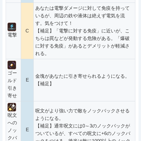
あなたは電撃ダメージに対して免疫を持って
いるが、周辺の鉄や液体は絶えず電気を流
す。気をつけて！
C
【補足】「電撃に対する免疫」に近いが、こ
電撃
ちらは罠などが発動する危険がある。「爆破
に対する免疫」があるとデメリットが軽減さ
れる。
ゴー
金塊があなたに引き寄せられるようになる。
E
ルド
【補足】
引き
寄せ
呪文がより強い力で敵をノックバックさせる
呪文
ようになる。
への
【補足】通常呪文には0～3のノックバックが
E
ノッ
ついているが、すべての呪文に+6のノックバ
クバ
ックをつける。後半は敵に1000以上のノック