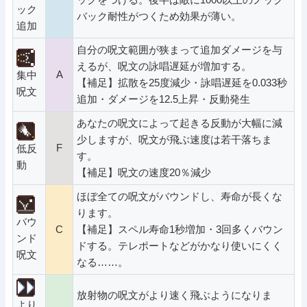
ック
バック耐性がつくため効果が薄い。
追加
自分の呪文範囲が狭まって追加ダメージを与
えるが、呪文の詠唱遅延が増加する。
A
集中
【補足】拡散を25度減少・詠唱遅延を0.033秒
呪文
追加・ダメージを12.5上昇・反動発生
あなたの呪文によって起きる反動が大幅に減
少しますが、呪文が飛ぶ速度は若干落ちま
F
低反
す。
動
【補足】呪文の速度20％減少
ほぼ全ての呪文がバウンドし、寿命が長くな
ります。
バウ
C
【補足】スペル寿命1秒増加・3回多くバウン
ンド
ドする。テレポートなどがかなり使いにくく
呪文
なる……。
放射物の呪文がより速く飛ぶようになりま
より