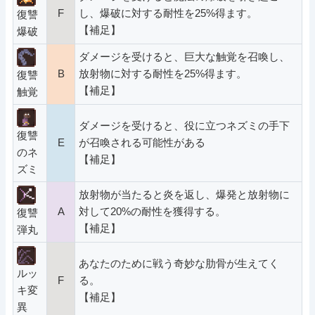
F
し、爆破に対する耐性を25%得ます。
復讐
【補足】
爆破
ダメージを受けると、巨大な触覚を召喚し、
B
放射物に対する耐性を25%得ます。
復讐
【補足】
触覚
ダメージを受けると、役に立つネズミの手下
復讐
E
が召喚される可能性がある
のネ
【補足】
ズミ
放射物が当たると炎を返し、爆発と放射物に
A
対して20%の耐性を獲得する。
復讐
【補足】
弾丸
あなたのために戦う奇妙な肋骨が生えてく
ルッ
F
る。
キ変
【補足】
異