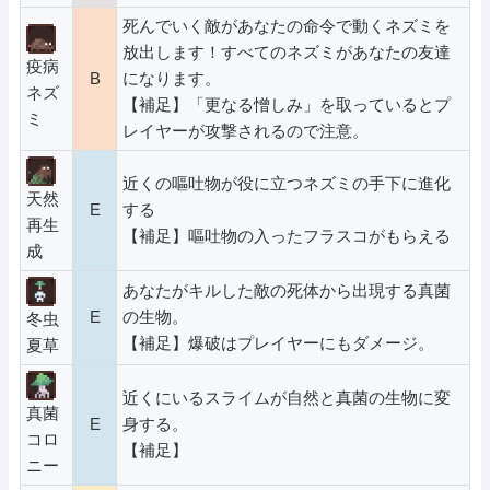
死んでいく敵があなたの命令で動くネズミを
放出します！すべてのネズミがあなたの友達
疫病
B
になります。
ネズ
【補足】「更なる憎しみ」を取っているとプ
ミ
レイヤーが攻撃されるので注意。
近くの嘔吐物が役に立つネズミの手下に進化
天然
E
する
再生
【補足】嘔吐物の入ったフラスコがもらえる
成
あなたがキルした敵の死体から出現する真菌
E
の生物。
冬虫
【補足】爆破はプレイヤーにもダメージ。
夏草
近くにいるスライムが自然と真菌の生物に変
真菌
E
身する。
コロ
【補足】
ニー