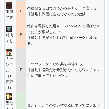
今後聖なる山で見つかる特典が一つ増える。
B
追加
【補足】深層に進んでからだと微妙
特典
特典を選択した場合、50%の確率で選ばなか
った方が消滅しない。
B
特典
【補足】運が良ければ沢山のパークが取れ
くじ
る。
ギャ
二つのランダムな特典を獲得する。
ンブ
F
【補足】危険だが希望がないならワンチャン
ル
狙いで取ってもいいかも
（1
回限
り）
聖な
まだ行った事のない聖なる山すべてに追加ア
る山