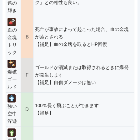
ク」との相性も良い。
遠の
輝き
死亡が事故によって起こった場合、血の金塊
血の
B
が落とされる
金塊
【補足】血の金塊を取るとHP回復
トリ
ック
ゴールドが消滅または取得されるときに爆発
爆破
F
が発生します
ゴー
【補足】自傷ダメージは無い
ルド
100％長く飛ぶことができます
強い
D
【補足】
空中
浮遊