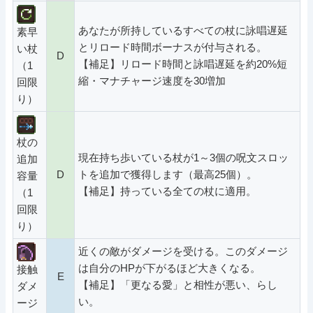
あなたが所持しているすべての杖に詠唱遅延
素早
とリロード時間ボーナスが付与される。
い杖
D
【補足】リロード時間と詠唱遅延を約20%短
（1
縮・マナチャージ速度を30増加
回限
り）
杖の
現在持ち歩いている杖が1～3個の呪文スロッ
追加
D
トを追加で獲得します（最高25個）。
容量
【補足】持っている全ての杖に適用。
（1
回限
り）
近くの敵がダメージを受ける。このダメージ
は自分のHPが下がるほど大きくなる。
接触
E
【補足】「更なる愛」と相性が悪い、らし
ダメ
い。
ージ