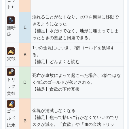
ト+
溺れることがなくなり、水中を簡単に移動で
きるようになった
E
無呼
【補足】水だけでなく、地形に埋まってしま
吸
ったときの窒息も回避できる。
1つの金塊ににつき、2倍ゴールドを獲得す
B
る。
貪欲
【補足】どんよくと読む
死亡が事故によって起こった場合、2倍ではな
トリ
D
く4倍のゴールドが落とされる。
ック
【補足】貪欲の下位互換
貪欲
金塊が消滅しなくなる
ゴー
【補足】焦って拾いに行かなくていいのでリ
ルド
B
スクが減る。「貪欲」や「血の金塊トリッ
は永