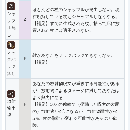
ほとんどの杖のシャッフルが発生しない。現
シャ
在所持している杖もシャッフルしなくなる。
A
ッフ
【補足】すでに生成された杖、拾って床に放
ル無
置された杖には適用されない。
し
ノッ
敵があなたをノックバックできなくなる。
E
クバ
【補足】
ック
無し
あなたの放射物呪文が重複する可能性がある
が、放射物によるダメージに対してあなたは
より無力になる
放射
F
【補足】50%の確率で（発動した呪文の末尾
物重
の）放射物が2倍になるが、放射物耐性が-2
複
5%。杖の挙動が変わる可能性があるのが危
険。