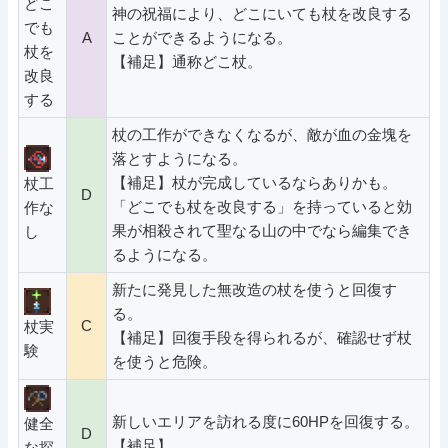
どこ
神の祝福により、どこにいても杖を改良する
でも
A
ことができるようになる。
杖を
【補足】通称どこ杖。
改良
する
杖の工作ができなくなるが、敵が血の金塊を
落とすようになる。
【補足】杖が完成しているならありかも。
杖工
D
「どこでも杖を改良する」を持っていると効
作な
果が相殺されて聖なる山の中でなら編集でき
し
るようになる。
新たに発見した無改造の杖を使うと回復す
る。
C
杖実
【補足】回復手段を得られるが、確認せず杖
験
を使うと危険。
新しいエリアを訪れる度に60HPを回復する。
健全
D
【補足】
な探