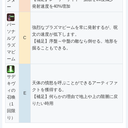
発射速度を40%増加
ー
パー
強烈なプラズマビームを常に発射するが、呪
ソナ
文の速度が低下します。
C
ルプ
【補足】序盤～中盤の敵なら倒せる。地形を
ラズ
掘ることもできる。
マビ
ーム
サデ
天体の憤怒を呼ぶことができるアーティファ
キヴ
クトを獲得する。
ィの
E
【補足】何らかの理由で地上や上の階層に戻
召喚
りたい時用
（1
回限
り）