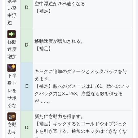
素早
空中浮遊が75%速くなる
D
い空
【補足】
中浮
遊
移動速度が増加される。
移動
D
【補足】
速度
増加
キックに追加のダメージとノックバックを与
下半
えます。
身ト
E
【補足】敵へのダメージは1→61、敵へのノッ
レを
クバック力は3→253。序盤なら敵を倒せる
サボ
が……。
るな
新たに念動力を得ます。
【補足】キックするとゴールドやオブジェク
念動
D
トを引き寄せる。通常のキックはできなくな
力キ