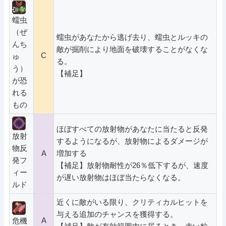
蠕虫
（ぜ
蠕虫があなたから逃げ去り、蠕虫とルッキの
んち
敵が掘削により地面を破壊することがなくな
C
ゅ
る。
う）
【補足】
が恐
れる
もの
ほぼすべての放射物があなたに当たると反発
放射
するようになるが、放射物によるダメージが
物反
A
増加する
発フ
【補足】放射物耐性が26％低下するが、速度
ィー
が遅い放射物はほぼ当たらなくなる。
ルド
近くに敵がいる限り、クリティカルヒットを
与える追加のチャンスを獲得する。
A
危機