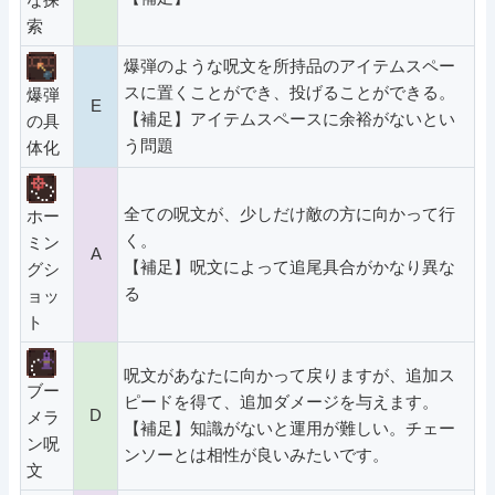
索
爆弾のような呪文を所持品のアイテムスペー
スに置くことができ、投げることができる。
爆弾
E
【補足】アイテムスペースに余裕がないとい
の具
う問題
体化
全ての呪文が、少しだけ敵の方に向かって行
ホー
く。
ミン
A
【補足】呪文によって追尾具合がかなり異な
グシ
る
ョッ
ト
呪文があなたに向かって戻りますが、追加ス
ブー
ピードを得て、追加ダメージを与えます。
D
メラ
【補足】知識がないと運用が難しい。チェー
ン呪
ンソーとは相性が良いみたいです。
文