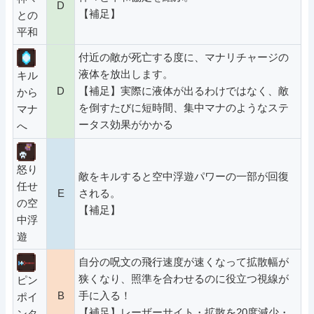
D
【補足】
との
平和
付近の敵が死亡する度に、マナリチャージの
液体を放出します。
キル
D
【補足】実際に液体が出るわけではなく、敵
から
を倒すたびに短時間、集中マナのようなステ
マナ
ータス効果がかかる
へ
怒り
敵をキルすると空中浮遊パワーの一部が回復
任せ
E
される。
の空
【補足】
中浮
遊
自分の呪文の飛行速度が速くなって拡散幅が
狭くなり、照準を合わせるのに役立つ視線が
ピン
B
手に入る！
ポイ
【補足】レーザーサイト・拡散を20度減少・
ンタ