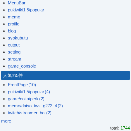
MenuBar
pukiwiki1.5/popular
memo
profile
blog
syokubutu
output
setting
stream
game_console
人気の5件
FrontPage
(10)
pukiwiki1.5/popular
(4)
game/noita/perk
(2)
memo/daiso_tws_g273_4
(2)
twitch/streamer_bot
(2)
more
total:
1744