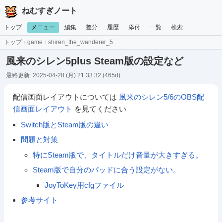
ねむすぎノート
トップ
メニュー
編集
差分
履歴
添付
一覧
検索
トップ
/
game
/
shiren_the_wanderer_5
風来のシレン5plus Steam版の設定など
最終更新: 2025-04-28 (月) 21:33:32
(465d)
配信画面レイアウトについては
風来のシレン5/6のOBS配
信画面レイアウト
を見てください
Switch版とSteam版の違い
問題と対策
特にSteam版で、タイトルだけ音量が大きすぎる。
Steam版で自分のパッドに合う設定がない。
JoyToKey用cfgファイル
参考サイト