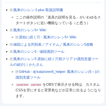
風来のシレン５plus 取扱説明書
ここの操作説明の「道具の説明を見る」がいわゆるス
タートボタンに近い機能なっている（と思う）
風来のシレン5+ Wiki
原始に続く穴 - 風来のシレン5+ Wiki
値段による判別表／アイテム／風来のシレン5攻略
風来のシレン5 - 値段識別ツール
風来のシレン5 原始に続く穴初クリア (+識別支援ツー
ルの紹介)｜かたさん
GitHub - dj-kata/siren5_helper: 風来のシレン(5～)の
識別支援ツール
をOBSで表示させる時は、カスタム
soubi.html
stat.html
CSSを空にすると背景色などが正常に出るようになり
ます。