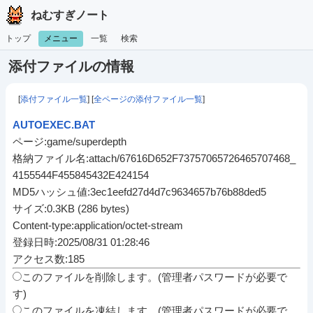
ねむすぎノート
トップ
メニュー
一覧
検索
添付ファイルの情報
[
添付ファイル一覧
] [
全ページの添付ファイル一覧
]
AUTOEXEC.BAT
ページ:game/superdepth
格納ファイル名:attach/67616D652F73757065726465707468_
4155544F455845432E424154
MD5ハッシュ値:3ec1eefd27d4d7c9634657b76b88ded5
サイズ:0.3KB (286 bytes)
Content-type:application/octet-stream
登録日時:2025/08/31 01:28:46
アクセス数:185
このファイルを削除します。(管理者パスワードが必要で
す)
このファイルを凍結します。(管理者パスワードが必要で