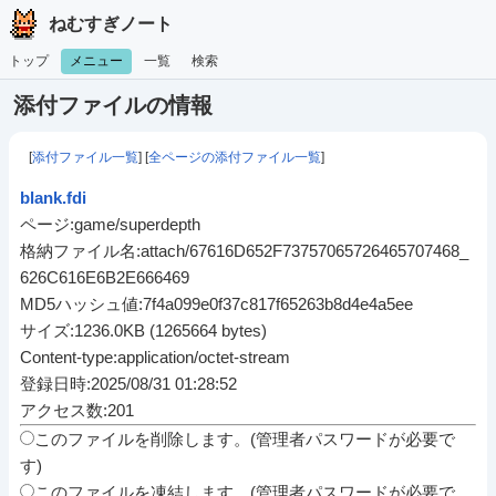
ねむすぎノート
トップ
メニュー
一覧
検索
添付ファイルの情報
[
添付ファイル一覧
] [
全ページの添付ファイル一覧
]
blank.fdi
ページ:game/superdepth
格納ファイル名:attach/67616D652F73757065726465707468_
626C616E6B2E666469
MD5ハッシュ値:7f4a099e0f37c817f65263b8d4e4a5ee
サイズ:1236.0KB (1265664 bytes)
Content-type:application/octet-stream
登録日時:2025/08/31 01:28:52
アクセス数:201
このファイルを削除します。(管理者パスワードが必要で
す)
このファイルを凍結します。(管理者パスワードが必要で