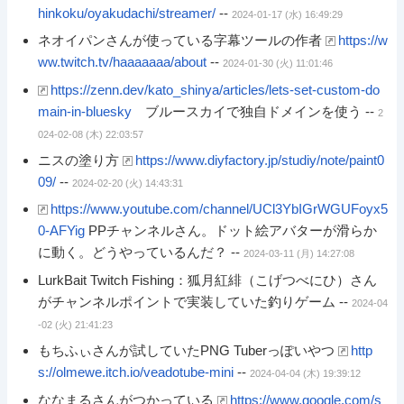
hinkoku/oyakudachi/streamer/
--
2024-01-17 (水) 16:49:29
ネオイパンさんが使っている字幕ツールの作者
https://w
ww.twitch.tv/haaaaaaa/about
--
2024-01-30 (火) 11:01:46
https://zenn.dev/kato_shinya/articles/lets-set-custom-do
main-in-bluesky
ブルースカイで独自ドメインを使う --
2
024-02-08 (木) 22:03:57
ニスの塗り方
https://www.diyfactory.jp/studiy/note/paint0
09/
--
2024-02-20 (火) 14:43:31
https://www.youtube.com/channel/UCl3YbIGrWGUFoyx5
0-AFYig
PPチャンネルさん。ドット絵アバターが滑らか
に動く。どうやっているんだ？ --
2024-03-11 (月) 14:27:08
LurkBait Twitch Fishing：狐月紅緋（こげつべにひ）さん
がチャンネルポイントで実装していた釣りゲーム --
2024-04
-02 (火) 21:41:23
もちふぃさんが試していたPNG Tuberっぽいやつ
http
s://olmewe.itch.io/veadotube-mini
--
2024-04-04 (木) 19:39:12
ななまるさんがつかっている
https://www.google.com/s