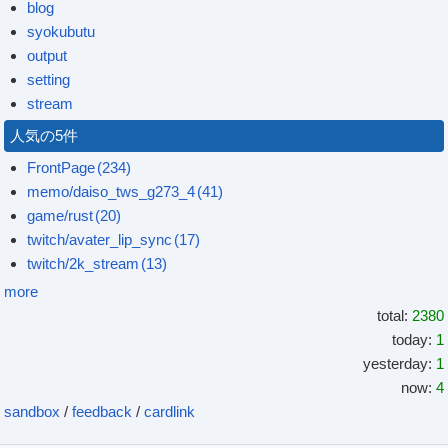
blog
syokubutu
output
setting
stream
人気の5件
FrontPage
(234)
memo/daiso_tws_g273_4
(41)
game/rust
(20)
twitch/avater_lip_sync
(17)
twitch/2k_stream
(13)
more
total:
2380
today:
1
yesterday:
1
now:
4
sandbox
/
feedback
/
cardlink