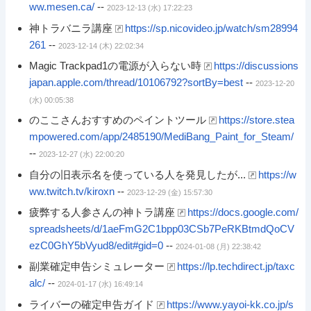
ww.mesen.ca/
--
2023-12-13 (水) 17:22:23
神トラバニラ講座
https://sp.nicovideo.jp/watch/sm28994
261
--
2023-12-14 (木) 22:02:34
Magic Trackpad1の電源が入らない時
https://discussions
japan.apple.com/thread/10106792?sortBy=best
--
2023-12-20
(水) 00:05:38
のここさんおすすめのペイントツール
https://store.stea
mpowered.com/app/2485190/MediBang_Paint_for_Steam/
--
2023-12-27 (水) 22:00:20
自分の旧表示名を使っている人を発見したが...
https://w
ww.twitch.tv/kiroxn
--
2023-12-29 (金) 15:57:30
疲弊する人参さんの神トラ講座
https://docs.google.com/
spreadsheets/d/1aeFmG2C1bpp03CSb7PeRKBtmdQoCV
ezC0GhY5bVyud8/edit#gid=0
--
2024-01-08 (月) 22:38:42
副業確定申告シミュレーター
https://lp.techdirect.jp/taxc
alc/
--
2024-01-17 (水) 16:49:14
ライバーの確定申告ガイド
https://www.yayoi-kk.co.jp/s