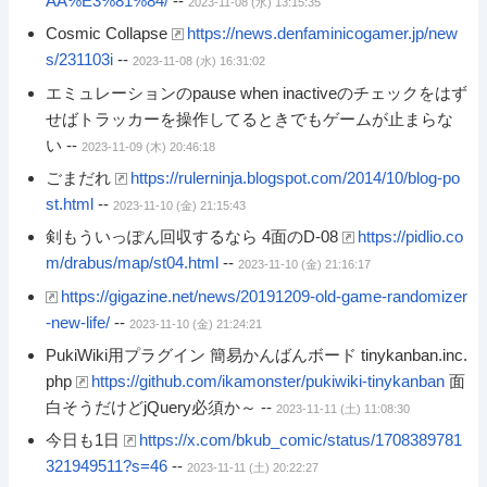
AA%E3%81%84/
--
2023-11-08 (水) 13:15:35
Cosmic Collapse
https://news.denfaminicogamer.jp/new
s/231103i
--
2023-11-08 (水) 16:31:02
エミュレーションのpause when inactiveのチェックをはず
せばトラッカーを操作してるときでもゲームが止まらな
い --
2023-11-09 (木) 20:46:18
ごまだれ
https://rulerninja.blogspot.com/2014/10/blog-po
st.html
--
2023-11-10 (金) 21:15:43
剣もういっぽん回収するなら 4面のD-08
https://pidlio.co
m/drabus/map/st04.html
--
2023-11-10 (金) 21:16:17
https://gigazine.net/news/20191209-old-game-randomizer
-new-life/
--
2023-11-10 (金) 21:24:21
PukiWiki用プラグイン 簡易かんばんボード tinykanban.inc.
php
https://github.com/ikamonster/pukiwiki-tinykanban
面
白そうだけどjQuery必須か～ --
2023-11-11 (土) 11:08:30
今日も1日
https://x.com/bkub_comic/status/1708389781
321949511?s=46
--
2023-11-11 (土) 20:22:27