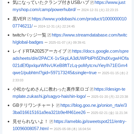
気になっていたクランプ付きUSBハブ
https://www.just
myshop.com/camp/powerhubrd/
--
2024-12-31 (火) 22:23:15
黒VER
https://www.yodobashi.com/product/1000000010
07746211/
--
2024-12-31 (火) 22:24:45
twitchバッジ一覧
https://www.streamdatabase.com/twitc
h/global-badges
--
2025-01-07 (火) 09:39:41
レイドRTA2025アーカイブ
https://docs.google.com/spre
adsheets/d/e/2PACX-1vSkpLA3dUWPblPh5DhdXvgwHOfa
021dEf0pxlqurWNvUKeB8ftTzLq-poMytcnuYieyIh71EGm4
qwe1/pubhtml?gid=597173245&single=true
--
2025-01-15 (水) 2
2:33:03
小松かなめさんに教わった裏作業ロゴ
https://design-te
mplate.zukashi.jp/sagyo-haishin-logo/
--
2025-01-20 (月) 22:23:38
GBテリワンチャート
https://blog.goo.ne.jp/onion_rta/e/3
3ba016615161a9ea321b9e4f461ee26
--
2025-02-21 (金) 11:21:34
見せられないよ！
https://ameblo.jp/sweetspot211/entry-
10096008057.html
--
2025-05-08 (木) 16:04:54