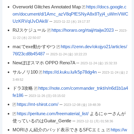
Overworld Glitches Annotated Map
https://docs.google.c
om/document/d/1Amc_azV8qPfESNyA8x8Tyj4_uWmVWC
UzKRVqIJvDAk8/
--
2023-11-22 (水) 19:17:37
RiJスケジュール
https://horaro.org/rtaij/rtaijw2023
--
2023-
11-22 (水) 22:50:07
macでexe動かすやつ
https://zenn.dev/okojyo21/articles/
76f23cd8b45487
--
2023-11-24 (金) 10:22:23
Newぽぽスマホ OPPO Reno7A --
2023-11-24 (金) 15:32:33
サルノリ100
https://d.kuku.lu/k5p78dg4n
--
2023-11-24 (金) 2
3:49:52
ドラ3攻略
https://note.com/commander_tnkt/n/n6d1b1a4
fe186
--
2023-11-26 (日) 03:15:02
https://mt-shirot.com/
--
2023-12-08 (金) 19:48:39
https://peritune.com/freematerial_list/
よるにゃーさんが
使っているのはGuitar_Gentle --
2023-12-11 (月) 01:58:36
MORIさん紹介のパッド表示できるSFCエミュ
https://w