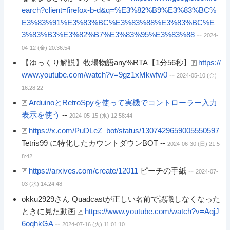
earch?client=firefox-b-d&q=%E3%82%B9%E3%83%BC%
E3%83%91%E3%83%BC%E3%83%88%E3%83%BC%E
3%83%B3%E3%82%B7%E3%83%95%E3%83%88
--
2024-
04-12 (金) 20:36:54
【ゆっくり解説】牧場物語any%RTA【1分56秒】
https://
www.youtube.com/watch?v=9gz1xMkwfw0
--
2024-05-10 (金)
16:28:22
ArduinoとRetroSpyを使って実機でコントローラー入力
表示を使う
--
2024-05-15 (水) 12:58:44
https://x.com/PuDLeZ_bot/status/1307429659005550597
Tetris99 に特化したカウントダウンBOT --
2024-06-30 (日) 21:5
8:42
https://arxives.com/create/12011
ピーチの手紙 --
2024-07-
03 (水) 14:24:48
okku2929さん Quadcastが正しい名前で認識しなくなった
ときに見た動画
https://www.youtube.com/watch?v=AqjJ
6oqhkGA
--
2024-07-16 (火) 11:01:10