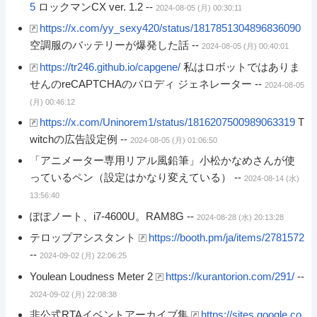
5
ロックマンCX ver. 1.2 --
2024-08-05 (月) 00:30:11
https://x.com/yy_sexy420/status/1817851304896836090
空調服のバッテリーが爆発した話 --
2024-08-05 (月) 00:40:01
https://tr246.github.io/capgene/
私はロボットではありま
せんのreCAPTCHAのパロディ ジェネレーター --
2024-08-05
(月) 00:46:12
https://x.com/Uninorem1/status/1816207500989063319
T
witchの広告設定例 --
2024-08-05 (月) 01:06:50
「アニメーター専用リアル風鉛筆」小松かなめさんが使
っているペン（設定はかなり変えている） --
2024-08-14 (水)
13:56:40
ぽぽノート、i7-4600U。RAM8G --
2024-08-28 (水) 20:13:28
テロップアシスタント
https://booth.pm/ja/items/2781572
--
2024-09-02 (月) 22:06:25
Youlean Loudness Meter 2
https://kurantorion.com/291/
--
2024-09-02 (月) 22:08:38
非公式RTAイベントアーカイブ集
https://sites.google.co