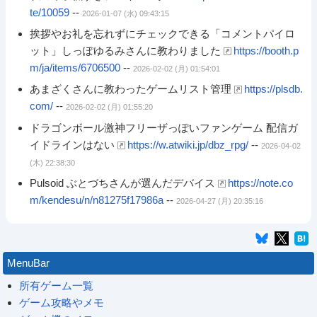
te/10059
--
2026-01-07 (水) 09:43:15
挨拶やお礼を忘れずにチェックできる「コメントパイロ
ット」しっぽゆるみさんに教わりました
https://booth.p
m/ja/items/6706500
--
2026-02-02 (月) 01:54:01
あまざくさんに教わったゲームリスト管理
https://plsdb.
com/
--
2026-02-02 (月) 01:55:20
ドラゴンボール激神フリーザっぽいファンゲーム 配信ガ
イドラインはない
https://w.atwiki.jp/dbz_rpg/
--
2026-04-02
(木) 22:38:30
Pulsoid ぶとづちさんが選んだデバイス
https://note.co
m/kendesu/n/n81275f17986a
--
2026-04-27 (月) 20:35:16
MenuBar
所有ゲーム一覧
ゲーム攻略やメモ