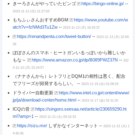
きーろさんがやっていたビンゴ
https://bingo-online.jp/
--
2023-11-12 (日) 21:27:03
もちふぃさんおすすめBGM
https://www.youtube.com/w
atch?v=fzNMd3Tu1Zw
--
2023-11-13 (月) 16:43:37
https://renandpenta.com/tweet-button/
--
2023-11-13 (月) 22:00:
28
ぽぽさんのスマホ・ヒートガンいるっぽいから難しいか
もな～
https://www.amazon.co.jp/dp/B089PWZ37N
--
202
3-11-13 (月) 22:24:57
（ナナさんから）レトフリとDQM1の相性は悪く、配合
でフリーズが頻発するらしい。 --
2023-11-15 (水) 01:08:20
ドライバー自動更新
https://www.intel.co.jp/content/www/
jp/ja/download-center/home.html
--
2023-11-17 (金) 02:11:20
ICQの音
https://singoro.seesaa.net/article/230659290.ht
ml?amp=1
--
2023-11-21 (火) 09:16:33
https://sizu.me/
しずかなインターネット --
2023-11-21 (火) 1
4:40:36