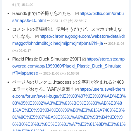
6 (月) 15:11:09
Raund5までに斧撮り忘れたら
https://pidlio.com/drabu
s/map/05-10.html
--
2023-11-07 (火) 22:55:17
コメントの拡張機能。便利そうだけど、スマホで使えな
いしなあ。
https://chrome.google.com/webstore/detail/dr
maggot/lohndmdifcjjclnedjmljpmdjmfpbnai?hl=ja
--
2023-11-08
(水) 09:42:17
Placid Plastic Duck Simulator 290円
https://store.steamp
owered.com/app/1999360/Placid_Plastic_Duck_Simulato
r/?l=japanese
--
2023-11-08 (水) 10:58:56
ページ内のリンクに .htaccess の文字列が含まれると403
エラーがおきる。WAFが原因？
https://users.swell-them
e.com/forum/swell-bugs/%E3%83%97%E3%83%AD%E3%
83%95%E3%82%A3%E3%83%BC%E3%83%AB%E3%8
1%AE%E6%9B%B4%E6%96%B0%E3%81%A7403%E3%
81%8C%E5%87%BA%E3%81%A6%E6%9B%B4%E6%9
6%B0%E3%81%8C%E3%81%A7%E3%81%8D%E3%81%