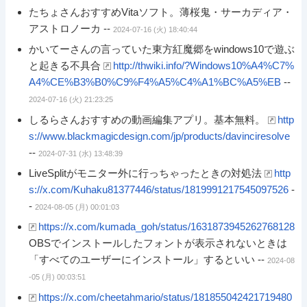
たちょさんおすすめVitaソフト。薄桜鬼・サーカディア・
アストロノーカ --
2024-07-16 (火) 18:40:44
かいてーさんの言っていた東方紅魔郷をwindows10で遊ぶ
と起きる不具合
http://thwiki.info/?Windows10%A4%C7%
A4%CE%B3%B0%C9%F4%A5%C4%A1%BC%A5%EB
--
2024-07-16 (火) 21:23:25
しるらさんおすすめの動画編集アプリ。基本無料。
http
s://www.blackmagicdesign.com/jp/products/davinciresolve
--
2024-07-31 (水) 13:48:39
LiveSplitがモニター外に行っちゃったときの対処法
http
s://x.com/Kuhaku81377446/status/1819991217545097526
-
-
2024-08-05 (月) 00:01:03
https://x.com/kumada_goh/status/1631873945262768128
OBSでインストールしたフォントが表示されないときは
「すべてのユーザーにインストール」するといい --
2024-08
-05 (月) 00:03:51
https://x.com/cheetahmario/status/181855042421719480