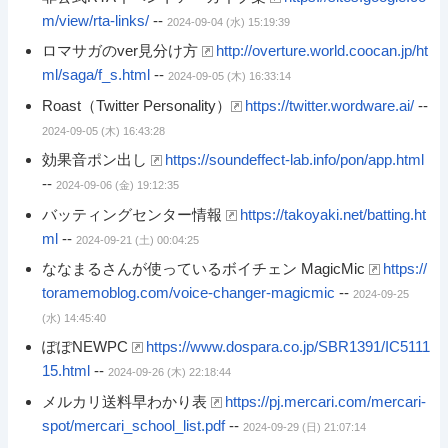
m/view/rta-links/
--
2024-09-04 (水) 15:19:39
ロマサガのver見分け方
http://overture.world.coocan.jp/ht
ml/saga/f_s.html
--
2024-09-05 (木) 16:33:14
Roast（Twitter Personality）
https://twitter.wordware.ai/
--
2024-09-05 (木) 16:43:28
効果音ポン出し
https://soundeffect-lab.info/pon/app.html
--
2024-09-06 (金) 19:12:35
バッティングセンター情報
https://takoyaki.net/batting.ht
ml
--
2024-09-21 (土) 00:04:25
ななまるさんが使っているボイチェン MagicMic
https://
toramemoblog.com/voice-changer-magicmic
--
2024-09-25
(水) 14:45:40
ぽぽNEWPC
https://www.dospara.co.jp/SBR1391/IC5111
15.html
--
2024-09-26 (木) 22:18:44
メルカリ送料早わかり表
https://pj.mercari.com/mercari-
spot/mercari_school_list.pdf
--
2024-09-29 (日) 21:07:14