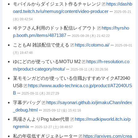
モバイルからダイジェスト作るチャレンジ
https://dashb
oard.twitch.tv/u/nemusg/content/video-producer
--
2025-05-21
(水) 09:42:54
ヰテフさん利用のドット配信レイアウト
https://hyrsho
p.booth.pm/items/4871387
--
2025-08-28 (木) 21:42:22
こともAI 雑談配信で使える
https://cotomo.ai/
--
2025-09-01
(月) 19:47:48
ゆにどのが使っているMOTU M2
https://h-resolution.co
m/product-category/motu/
--
2025-09-11 (木) 20:26:56
某モモンガどのが使っている住職おすすめマイクAT2040
USB
https://www.audio-technica.co.jp/product/AT2040US
B
--
2025-09-11 (木) 20:27:29
字幕デバッグ
https://sayonari.github.io/jimakuChan/index
_debug.html
--
2025-09-12 (金) 15:41:16
馬場さんよりPng tuber代替
https://mudkipworld.itch.io/p
ngremix
--
2025-12-27 (土) 08:48:57
私の年収低すぎジェネレーター
https://arxives.com/crea