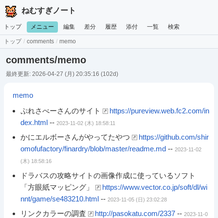
ねむすぎノート
トップ
メニュー
編集
差分
履歴
添付
一覧
検索
トップ
/
comments
/
memo
comments/memo
最終更新: 2026-04-27 (月) 20:35:16
(102d)
memo
ぷれさべーさんのサイト
https://pureview.web.fc2.com/in
dex.html
--
2023-11-02 (木) 18:58:11
かにエルボーさんがやってたやつ
https://github.com/shir
omofufactory/finardry/blob/master/readme.md
--
2023-11-02
(木) 18:58:16
ドラバスの攻略サイトの画像作成に使っているソフト
「方眼紙マッピング」
https://www.vector.co.jp/soft/dl/wi
nnt/game/se483210.html
--
2023-11-05 (日) 23:02:28
リンクカラーの調査
http://pasokatu.com/2337
--
2023-11-0